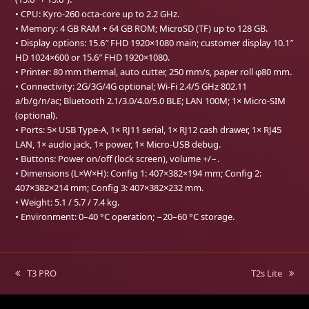
• CPU: Kyro-260 octa-core up to 2.2 GHz.
• Memory: 4 GB RAM + 64 GB ROM; MicroSD (TF) up to 128 GB.
• Display options: 15.6″ FHD 1920×1080 main; customer display 10.1″
HD 1024×600 or 15.6″ FHD 1920×1080.
• Printer: 80 mm thermal, auto cutter, 250 mm/s, paper roll φ80 mm.
• Connectivity: 2G/3G/4G optional; Wi-Fi 2.4/5 GHz 802.11
a/b/g/n/ac; Bluetooth 2.1/3.0/4.0/5.0 BLE; LAN 100M; 1× Micro-SIM
(optional).
• Ports: 5× USB Type-A, 1× RJ11 serial, 1× RJ12 cash drawer, 1× RJ45
LAN, 1× audio jack, 1× power, 1× Micro-USB debug.
• Buttons: Power on/off (lock screen), volume +/−.
• Dimensions (L×W×H): Config 1: 407×382×194 mm; Config 2:
407×382×214 mm; Config 3: 407×382×232 mm.
• Weight: 5.1 / 5.7 / 7.4 kg.
• Environment: 0–40 °C operation; −20–60 °C storage.
T3 PRO
T2s Lite
previous
next
post:
post: