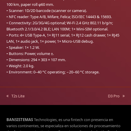
100 km, paper roll φ60 mm.
• Scanner: 1D/2D barcode (scanner or camera).
• NFC reader: Type A/B, Mifare, Felica; ISO/IEC 14443 & 15693.
• Connectivity: 2G/3G/4G optional; Wi-Fi 2.4 GHz 802.11 b/g/n;
Bluetooth 2.1/3.0/4.2 BLE; LAN 100M; 1× Mini-SIM optional.
• Ports: 4× USB Type-A, 1× RJ11 serial, 1× RJ12 cash drawer, 1× RJ45
LAN, 1× audio jack, 1× power, 1× Micro-USB debug.
• Speaker: 1× 1.2 W.
• Buttons: Power, volume ±.
• Dimensions: 294 × 303 × 107 mm.
• Weight: 2.0 kg.
• Environment: 0–40 °C operating; −20–60 °C storage.
T2s Lite
D3 Pro
previous
next
post:
post:
BANSISTEMAS
Technologies, es una fintech con presencia en
varios continentes, se especializa en soluciones de procesamiento